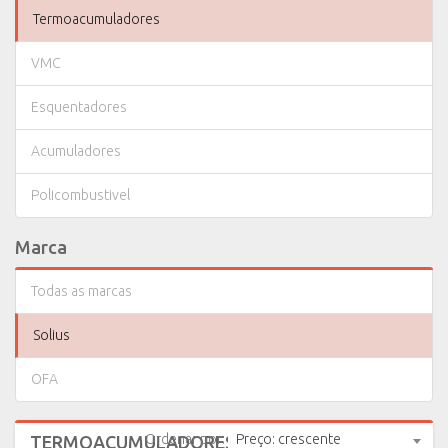
Termoacumuladores
VMC
Esquentadores
Acumuladores
Policombustivel
Marca
Todas as marcas
Solius
OFA
Ordenar por:
Preço: crescente
TERMOACUMULADORES
(3 produtos)