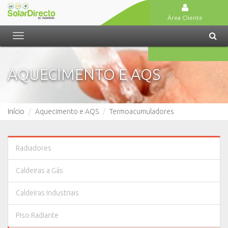
Área Cliente
Toggle
navigation
AQUECIMENTO E AQS
Início
Aquecimento e AQS
Termoacumuladores
Radiadores
Caldeiras a Gás
Caldeiras Industriais
Piso Radiante