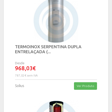
TERMOINOX SERPENTINA DUPLA
ENTRELAÇADA (...
Desde
968,03€
787,02€ sem IVA
Solius
Ver Produto