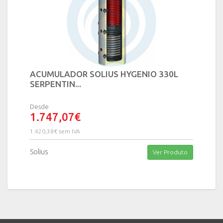
ACUMULADOR SOLIUS HYGENIO 330L
SERPENTIN...
Desde
1.747,07€
1.420,38€ sem IVA
Solius
Ver Produto