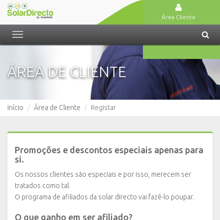
Área Cliente
Toggle
navigation
ÁREA DE CLIENTE
Início
Área de Cliente
Registar
Promoções e descontos especiais apenas para
si.
Os nossos clientes são especiais e por isso, merecem ser
tratados como tal.
O programa de afiliados da solar directo vai fazê-lo poupar.
O que ganho em ser afiliado?