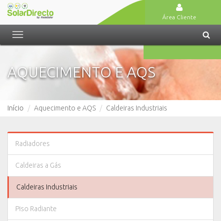
Área Cliente
Toggle
navigation
AQUECIMENTO E AQS
Início
Aquecimento e AQS
Caldeiras Industriais
Radiadores
Caldeiras a Gás
Caldeiras Industriais
Piso Radiante