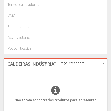
Termoacumuladores
VMC
Esquentadores
Acumuladores
Policombustivel
Ordenar por:
Preço: crescente
CALDEIRAS INDUSTRIAIS
(0 produtos)
Não foram encontrados produtos para apresentar.