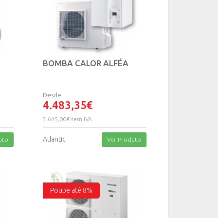
BOMBA CALOR ALFÉA
Desde
4.483,35€
3.645,00€ sem IVA
Atlantic
uto
Ver Produto
Poupe até 8%