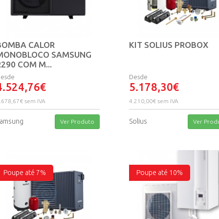
BOMBA CALOR
KIT SOLIUS PROBOX
MONOBLOCO SAMSUNG
R290 COM M...
esde
Desde
4.524,76€
5.178,30€
.678,67€ sem IVA
4.210,00€ sem IVA
amsung
Solius
Ver Produto
Ver Prod
Poupe até 7%
Poupe até 10%