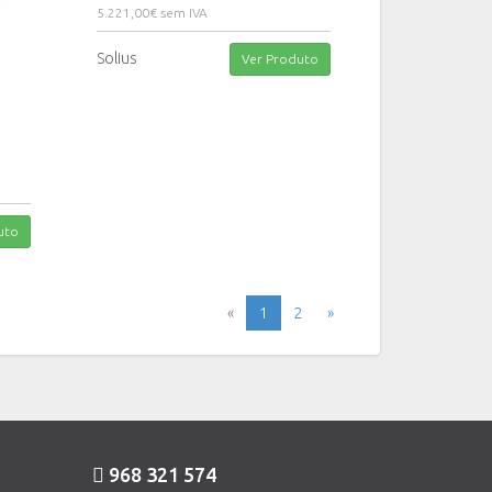
5.221,00€ sem IVA
Solius
Ver Produto
uto
«
1
2
»
968 321 574