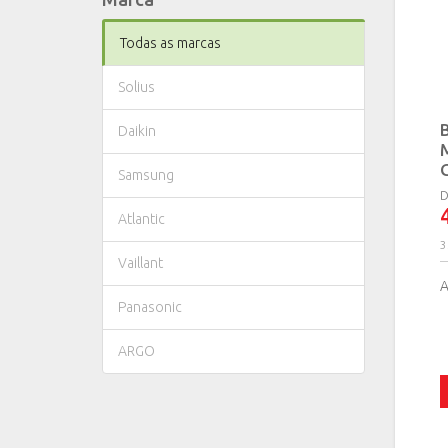
Todas as marcas
Solius
Daikin
Samsung
D
Atlantic
3
Vaillant
Panasonic
ARGO