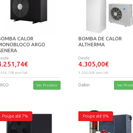
BOMBA CALOR
BOMBA DE CALOR
MONOBLOCO ARGO
ALTHERMA
GENERA
esde
Desde
4.251,74€
4.305,00€
.456,70€ sem IVA
3.500,00€ sem IVA
ARGO
Daikin
Ver Produto
Ver Prod
Poupe até 7%
Poupe até 0%