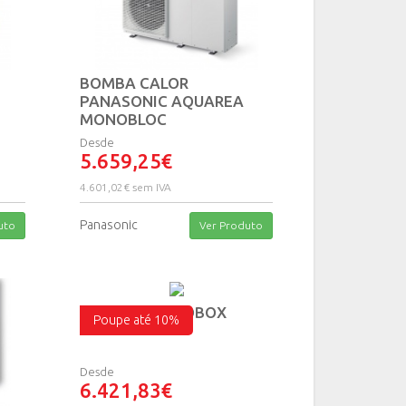
BOMBA CALOR
PANASONIC AQUAREA
MONOBLOC
Desde
5.659,25€
4.601,02€ sem IVA
Panasonic
uto
Ver Produto
KIT SOLIUS PROBOX
Poupe até 10%
Desde
6.421,83€