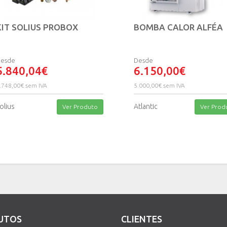
KIT SOLIUS PROBOX
BOMBA CALOR ALFÉA
esde
Desde
5.840,04€
6.150,00€
.748,00€ sem IVA
5.000,00€ sem IVA
olius
Atlantic
Ver Produto
Ver Prod
UTOS
CLIENTES