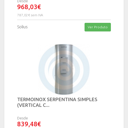
Desde
968,03€
787,02€ sem IVA
Solius
Ver Produto
TERMOINOX SERPENTINA SIMPLES
(VERTICAL C...
Desde
839,48€