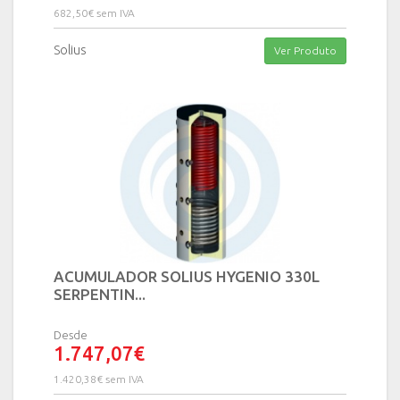
682,50€ sem IVA
Solius
Ver Produto
ACUMULADOR SOLIUS HYGENIO 330L
SERPENTIN...
Desde
1.747,07€
1.420,38€ sem IVA