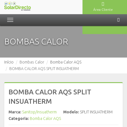
Área Cliente
Toggle
navigation
BOMBAS CALOR
Início
Bombas Calor
Bomba Calor AQS
BOMBA CALOR AQS SPLIT INSUATHERM
BOMBA CALOR AQS SPLIT
INSUATHERM
Marca:
Sanitop/Insuatherm
Modelo:
SPLIT INSUATHERM
Categoria:
Bomba Calor AQS